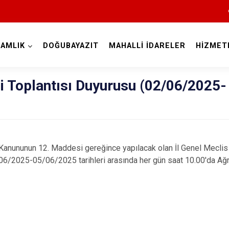
AMLIK
DOĞUBAYAZIT
MAHALLİ İDARELER
HİZMET
Ağrı
si Toplantısı Duyurusu (02/06/2025-
 Kanununun 12. Maddesi gereğince yapılacak olan İl Genel Meclis T
/06/2025-05/06/2025 tarihleri arasında her gün saat 10.00'da Ağrı 
Diyadin
Doğubayazıt
Eleşkirt
Hamur