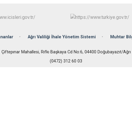
Patnos
Taşlıçay
Tutak
ananlar
Ağrı Valiliği İhale Yönetim Sistemi
Muhtar Bil
Çiftepınar Mahallesi, Rıfkı Başkaya Cd No:6, 04400 Doğubayazıt/Ağrı
(0472) 312 60 03